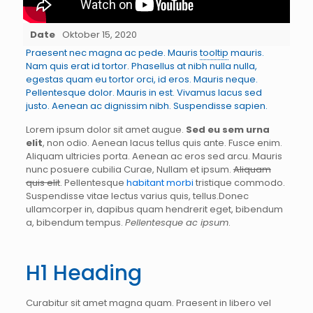
Date
Oktober 15, 2020
Praesent nec magna ac pede. Mauris
tooltip
mauris.
Nam quis erat id tortor. Phasellus at nibh nulla nulla,
egestas quam eu tortor orci, id eros. Mauris neque.
Pellentesque dolor. Mauris in est. Vivamus lacus sed
justo. Aenean ac dignissim nibh. Suspendisse sapien.
Lorem ipsum dolor sit amet augue.
Sed eu sem urna
elit
, non odio. Aenean lacus tellus quis ante. Fusce enim.
Aliquam ultricies porta. Aenean ac eros sed arcu. Mauris
nunc posuere cubilia Curae, Nullam et ipsum.
Aliquam
quis elit
. Pellentesque
habitant morbi
tristique commodo.
Suspendisse vitae lectus varius quis, tellus.Donec
ullamcorper in, dapibus quam hendrerit eget, bibendum
a, bibendum tempus.
Pellentesque ac ipsum
.
H1 Heading
Curabitur sit amet magna quam. Praesent in libero vel